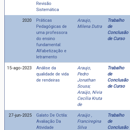
Revisão
Sistemática
2020
Práticas
Araujo,
Trabalho
Pedagógicas de
Milena Dutra
de
uma professora
Conclusão
do ensino
de Curso
fundamental:
Alfabetização e
letramento
15-ago-2023
Análise da
Araujo,
Trabalho
qualidade de vida
Pedro
de
de rendeiras
Jonathan
Conclusão
Sousa;
de Curso
Araújo, Nívia
Cecília Kruta
de
27-jun-2025
Galato De Octila:
Araújo ,
Trabalho
Avaliação Da
Franciregina
de
Atividade
Silva
Conclusão