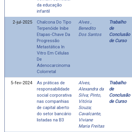
da educação
infantil
2-jul-2025
Chalcona Do Tipo
Alves ,
Trabalho
Terpenóide Inibe
Benedito
de
Etapas-Chave Da
Dos Santos
Conclusão
Progressão
de Curso
Metastática In
Vitro Em Células
De
Adenocarcinoma
Colorretal
5-fev-2024
As práticas de
Alves,
Trabalho
responsabilidade
Alexandra da
de
social corporativa
Silva; Pinto,
Conclusão
nas companhias
Vitória
de Curso
de capital aberto
Souza;
do setor bancário
Cavalcante,
listadas na B3
Viviane
Maria Freitas