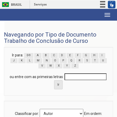
Serviços
BRASIL
Participe
Skip
Acesso à informação
navigation
Legislação
Navegando por Tipo de Documento
Canais
Trabalho de Conclusão de Curso
Ir para:
0-9
A
B
C
D
E
F
G
H
I
J
K
L
M
N
O
P
Q
R
S
T
U
V
W
X
Y
Z
ou entre com as primeiras letras:
Classificar por:
Em ordem: