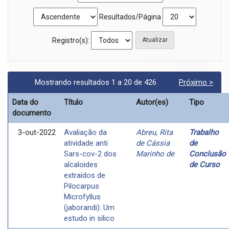
Resultados/Página
Registro(s):
Mostrando resultados 1 a 20 de 426
Próximo >
Data do
Título
Autor(es)
Tipo
documento
3-out-2022
Avaliação da
Abreu, Rita
Trabalho
atividade anti
de Cássia
de
Sars-cov-2 dos
Marinho de
Conclusão
alcaloides
de Curso
extraídos de
Pilocarpus
Microfyllus
(jaborandi): Um
estudo in silico