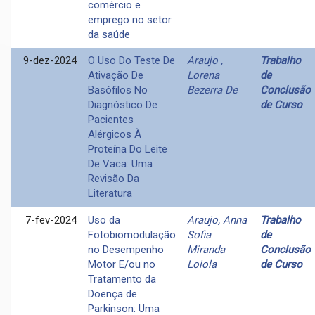
comércio e
emprego no setor
da saúde
9-dez-2024
O Uso Do Teste De
Araujo ,
Trabalho
Ativação De
Lorena
de
Basófilos No
Bezerra De
Conclusão
Diagnóstico De
de Curso
Pacientes
Alérgicos À
Proteína Do Leite
De Vaca: Uma
Revisão Da
Literatura
7-fev-2024
Uso da
Araujo, Anna
Trabalho
Fotobiomodulação
Sofia
de
no Desempenho
Miranda
Conclusão
Motor E/ou no
Loiola
de Curso
Tratamento da
Doença de
Parkinson: Uma