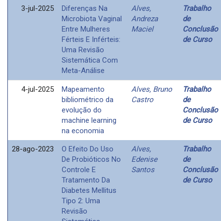
3-jul-2025
Diferenças Na
Alves,
Trabalho
Microbiota Vaginal
Andreza
de
Entre Mulheres
Maciel
Conclusão
Férteis E Inférteis:
de Curso
Uma Revisão
Sistemática Com
Meta-Análise
4-jul-2025
Mapeamento
Alves, Bruno
Trabalho
bibliométrico da
Castro
de
evolução do
Conclusão
machine learning
de Curso
na economia
28-ago-2023
O Efeito Do Uso
Alves,
Trabalho
De Probióticos No
Edenise
de
Controle E
Santos
Conclusão
Tratamento Da
de Curso
Diabetes Mellitus
Tipo 2: Uma
Revisão