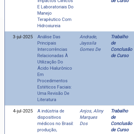
Impactos Clínicos
de Curso
E Laboratoriais Do
Manejo
Terapêutico Com
Hidroxiureia
3-jul-2025
Análise Das
Andrade,
Trabalho
Principais
Jayssila
de
Intercorrências
Gomes De
Conclusão
Relacionadas À
de Curso
Utilização Do
Ácido Hialurônico
Em
Procedimentos
Estéticos Faciais:
Uma Revisão De
Literatura
4-jul-2025
A indústria de
Anjos, Aliny
Trabalho
dispositivos
Marques
de
médicos no Brasil:
Dos
Conclusão
produção,
de Curso