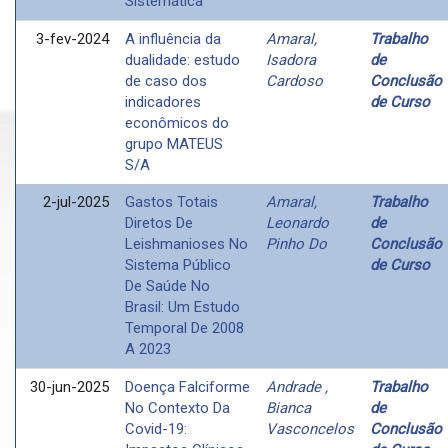
Sistemática
3-fev-2024
A influência da
Amaral,
Trabalho
dualidade: estudo
Isadora
de
de caso dos
Cardoso
Conclusão
indicadores
de Curso
econômicos do
grupo MATEUS
S/A
2-jul-2025
Gastos Totais
Amaral,
Trabalho
Diretos De
Leonardo
de
Leishmanioses No
Pinho Do
Conclusão
Sistema Público
de Curso
De Saúde No
Brasil: Um Estudo
Temporal De 2008
A 2023
30-jun-2025
Doença Falciforme
Andrade ,
Trabalho
No Contexto Da
Bianca
de
Covid-19:
Vasconcelos
Conclusão