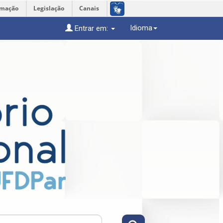
rmação
Legislação
Canais
Idioma
Entrar em: