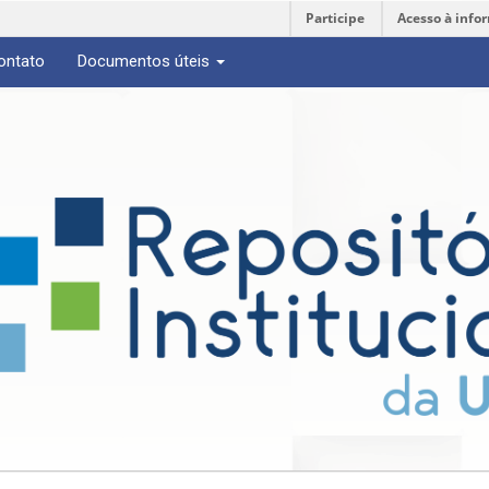
Participe
Acesso à info
ontato
Documentos úteis