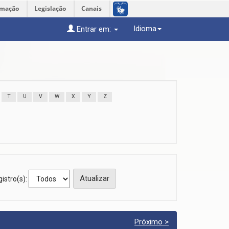
rmação
Legislação
Canais
Idioma
Entrar em:
T
U
V
W
X
Y
Z
istro(s):
Próximo >