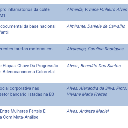
 pró inflamatórios da colite
Almeida, Viviane Pinheiro Alves
 M1.
se documental da base nacional
Almirante, Daniele de Carvalho
antil
ferentes tarefas motoras em
Alvarenga, Caruline Rodrigues
be Etapas-Chave Da Progressão
Alves , Benedito Dos Santos
De Adenocarcinoma Colorretal
ocial corporativa nas
Alves, Alexandra da Silva; Pinto,
etor bancário listadas na B3
Viviane Maria Freitas
Entre Mulheres Férteis E
Alves, Andreza Maciel
ica Com Meta-Análise