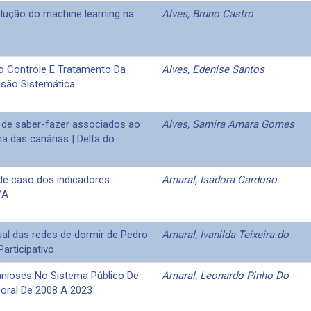
lução do machine learning na
Alves, Bruno Castro
o Controle E Tratamento Da
Alves, Edenise Santos
isão Sistemática
s de saber-fazer associados ao
Alves, Samira Amara Gomes
a das canárias | Delta do
 de caso dos indicadores
Amaral, Isadora Cardoso
/A
al das redes de dormir de Pedro
Amaral, Ivanilda Teixeira do
Participativo
anioses No Sistema Público De
Amaral, Leonardo Pinho Do
oral De 2008 A 2023