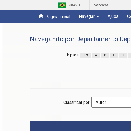
Serviços
BRASIL
Navegar
Ajuda
C
Página inicial
Skip
navigation
Navegando por Departamento Dep
Ir para:
0-9
A
B
C
D
Classificar por: