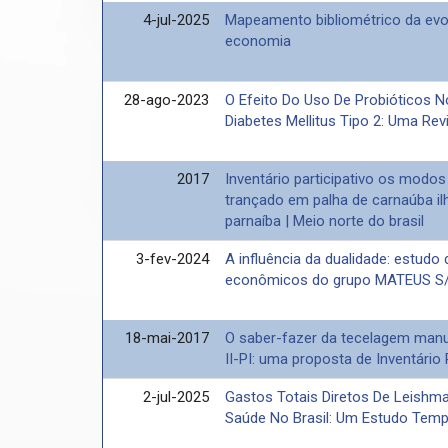
4-jul-2025
Mapeamento bibliométrico da evo
economia
28-ago-2023
O Efeito Do Uso De Probióticos N
Diabetes Mellitus Tipo 2: Uma Rev
2017
Inventário participativo os modo
trançado em palha de carnaúba ilh
parnaíba | Meio norte do brasil
3-fev-2024
A influência da dualidade: estudo
econômicos do grupo MATEUS S
18-mai-2017
O saber-fazer da tecelagem manu
II-PI: uma proposta de Inventário 
2-jul-2025
Gastos Totais Diretos De Leishm
Saúde No Brasil: Um Estudo Temp