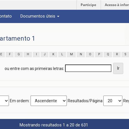
Participe
Acesso à info
ontato
Documentos úteis
artamento 1
E
F
G
H
I
J
K
L
M
N
O
P
Q
R
S
ou entre com as primeiras letras:
Em ordem:
Resultados/Página
Reg
Mostrando resultados 1 a 20 de 631