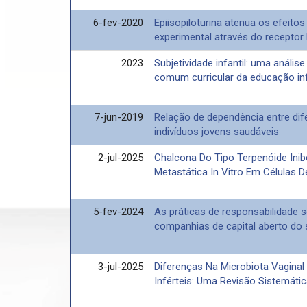
6-fev-2020
Epiisopiloturina atenua os efeitos
experimental através do receptor
2023
Subjetividade infantil: uma análi
comum curricular da educação inf
7-jun-2019
Relação de dependência entre di
indivíduos jovens saudáveis
2-jul-2025
Chalcona Do Tipo Terpenóide Ini
Metastática In Vitro Em Células 
5-fev-2024
As práticas de responsabilidade s
companhias de capital aberto do s
3-jul-2025
Diferenças Na Microbiota Vaginal 
Inférteis: Uma Revisão Sistemát