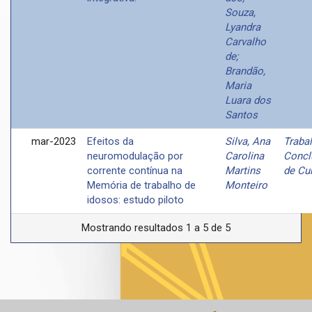
Souza,
Lyandra
Carvalho
de;
Brandão,
Maria
Luara dos
Santos
mar-2023
Efeitos da
Silva, Ana
Traba
neuromodulação por
Carolina
Concl
corrente contínua na
Martins
de Cu
Memória de trabalho de
Monteiro
idosos: estudo piloto
Mostrando resultados 1 a 5 de 5