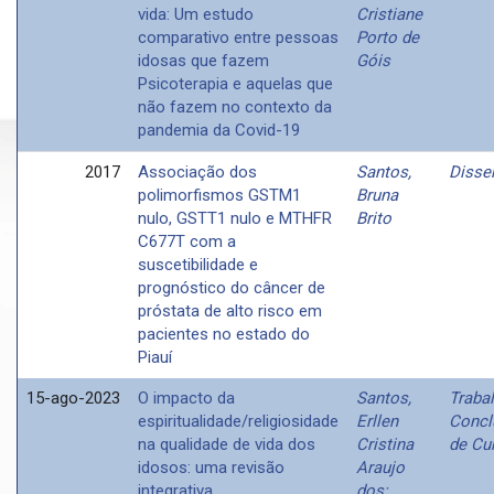
vida: Um estudo
Cristiane
comparativo entre pessoas
Porto de
idosas que fazem
Góis
Psicoterapia e aquelas que
não fazem no contexto da
pandemia da Covid-19
2017
Associação dos
Santos,
Disse
polimorfismos GSTM1
Bruna
nulo, GSTT1 nulo e MTHFR
Brito
C677T com a
suscetibilidade e
prognóstico do câncer de
próstata de alto risco em
pacientes no estado do
Piauí
15-ago-2023
O impacto da
Santos,
Traba
espiritualidade/religiosidade
Erllen
Concl
na qualidade de vida dos
Cristina
de Cu
idosos: uma revisão
Araujo
integrativa.
dos;