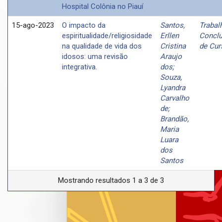
Hospital Colônia no Piauí
15-ago-2023
O impacto da
Santos,
Trabal
espiritualidade/religiosidade
Erllen
Concl
na qualidade de vida dos
Cristina
de Cur
idosos: uma revisão
Araujo
integrativa.
dos;
Souza,
Lyandra
Carvalho
de;
Brandão,
Maria
Luara
dos
Santos
Mostrando resultados 1 a 3 de 3