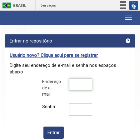
Serviços
BRASIL
Participe
Skip
Acesso à informação
navigation
Legislação
Entrar no repositório
Canais
Usuário novo? Clique aqui para se registrar
Digite seu endereço de e-mail e senha nos espaços
abaixo
Endereço
de e-
mail:
Senha: