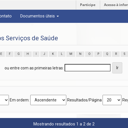
Participe
Acesso à info
ontato
Documentos úteis
s Serviços de Saúde
E
F
G
H
I
J
K
L
M
N
O
P
Q
R
S
ou entre com as primeiras letras:
Em ordem:
Resultados/Página
Reg
Mostrando resultados 1 a 2 de 2