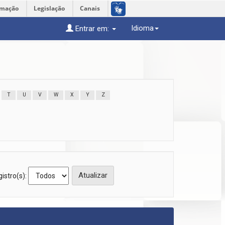
rmação
Legislação
Canais
Idioma
Entrar em:
T
U
V
W
X
Y
Z
istro(s):