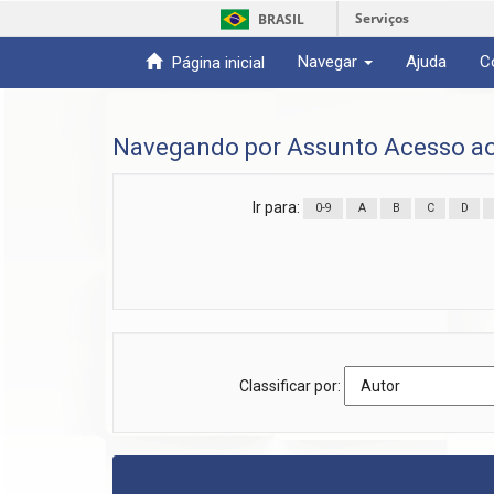
Serviços
BRASIL
Navegar
Ajuda
C
Página inicial
Skip
navigation
Navegando por Assunto Acesso ao
Ir para:
0-9
A
B
C
D
Classificar por: