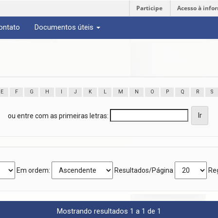
Participe
Acesso à info
ontato
Documentos úteis
E
F
G
H
I
J
K
L
M
N
O
P
Q
R
S
ou entre com as primeiras letras:
Em ordem:
Resultados/Página
Reg
Mostrando resultados 1 a 1 de 1