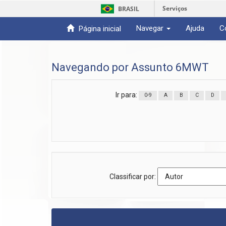
Serviços
BRASIL
Navegar
Ajuda
C
Página inicial
Skip
navigation
Navegando por Assunto 6MWT
Ir para:
0-9
A
B
C
D
Classificar por: