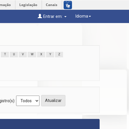
rmação
Legislação
Canais
Idioma
Entrar em:
T
U
V
W
X
Y
Z
istro(s):