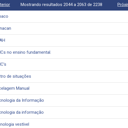
terior
Mostrando resultados 2044 a 2063 de 2238
Próx
baco
inacan
AH
ICs no ensino fundamental.
IC’s
atro de situações
celagem Manual
cnologia da Informação
cnologia da informação
nologia vestível