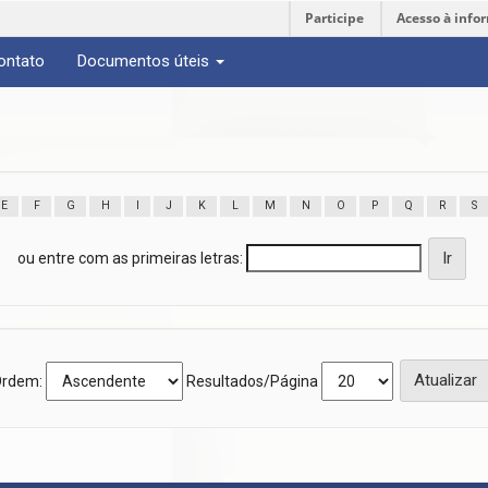
Participe
Acesso à info
ontato
Documentos úteis
E
F
G
H
I
J
K
L
M
N
O
P
Q
R
S
ou entre com as primeiras letras:
rdem:
Resultados/Página