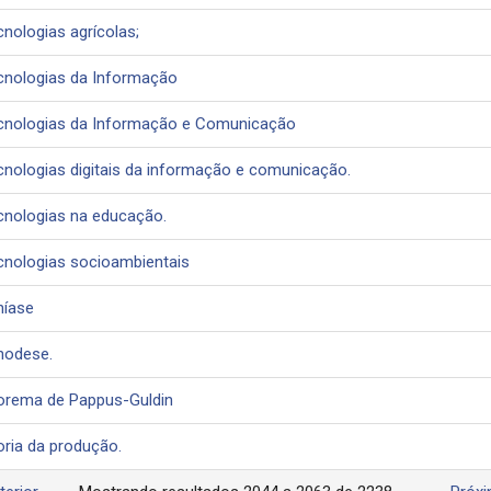
cnologias agrícolas;
cnologias da Informação
cnologias da Informação e Comunicação
cnologias digitais da informação e comunicação.
cnologias na educação.
cnologias socioambientais
níase
nodese.
orema de Pappus-Guldin
oria da produção.