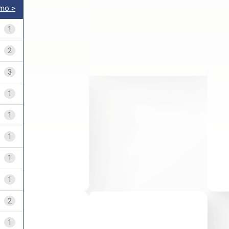
imo >
1
2
3
1
1
1
1
1
2
1