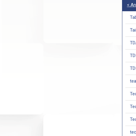
< An
Ta
Ta
TD
TD
TD
te
Te
Te
Te
tec