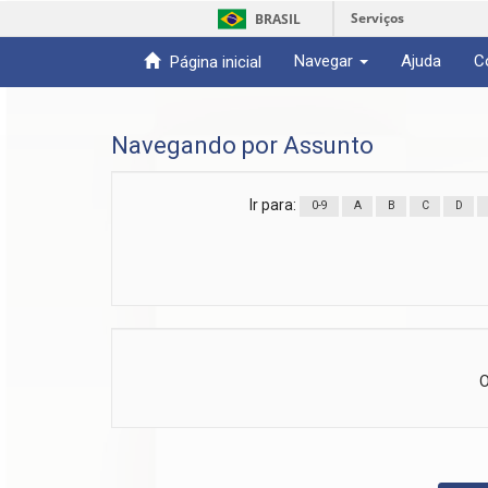
Serviços
BRASIL
Navegar
Ajuda
C
Página inicial
Skip
navigation
Navegando por Assunto
Ir para:
0-9
A
B
C
D
O