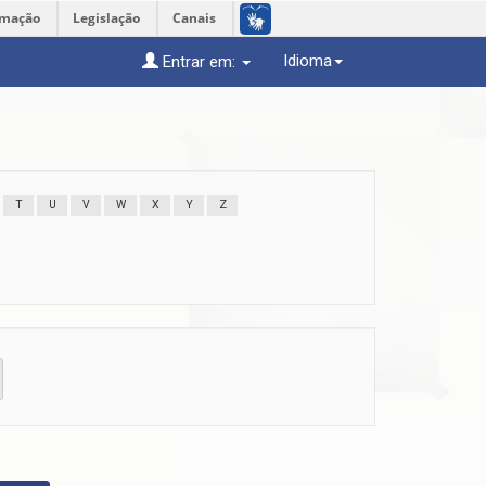
rmação
Legislação
Canais
Idioma
Entrar em:
T
U
V
W
X
Y
Z