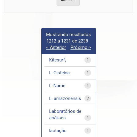
Mostrando resultados
1212 a 1231 de 2238
< Anterior
Próximo >
Kitesurf;
1
L-Cisteína
1
L-Name
1
L. amazonensis
2
Laboratórios de
análises
1
lactação
1