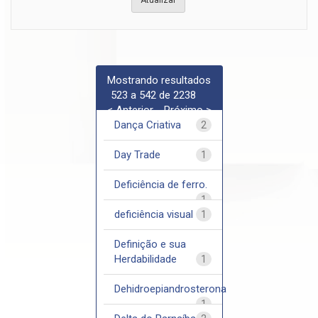
Mostrando resultados
523 a 542 de 2238
< Anterior
Próximo >
Dança Criativa
2
Day Trade
1
Deficiência de ferro.
1
deficiência visual
1
Definição e sua
Herdabilidade
1
Dehidroepiandrosterona
1