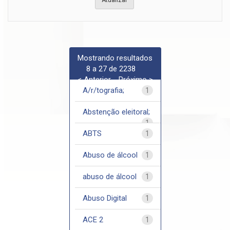
Mostrando resultados
8 a 27 de 2238
< Anterior
Próximo >
A/r/tografia;
1
Abstenção eleitoral;
1
ABTS
1
Abuso de álcool
1
abuso de álcool
1
Abuso Digital
1
ACE 2
1